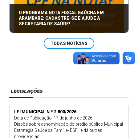
O PROGRAMA NOTA FISCAL GAÚCHA EM
ARAMBARÉ: CADASTRE-SE E AJUDE A
SECRETARIA DE SAÚDE!
Participe do Programa Nota Fiscal Gaúcha e ajude a
TODAS NOTÍCIAS
beneficiar a Secretaria de Saúde de ...
LEGISLAÇÕES
LEI MUNICIPAL N.º 2.800/2026
Data de Publicação: 17 de junho de 2026
Dispõe sobre denominação do prédio público Municipal
Estratégia Saúde da Família- ESF I e dá outras
providências.