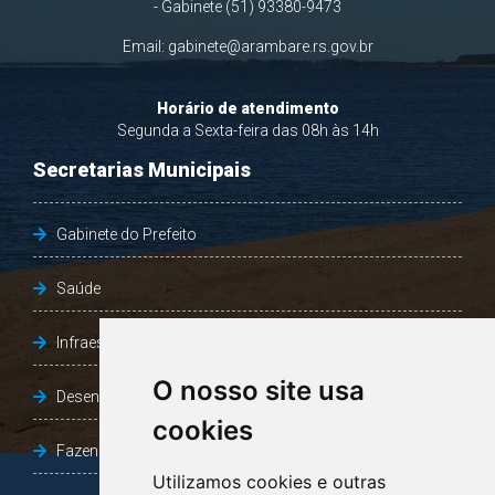
- Gabinete (51) 93380-9473
Email:
gabinete@arambare.rs.gov.br
Horário de atendimento
Segunda a Sexta-feira das 08h às 14h
Secretarias Municipais
Gabinete do Prefeito
Saúde
Infraestrutura, Agricultura e Meio Ambiente
O nosso site usa
Desenvolvimento Social
cookies
Fazenda e Desenvolvimento Econômico
Utilizamos cookies e outras