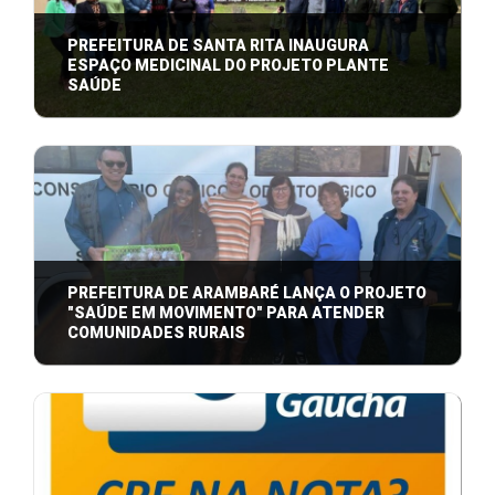
PREFEITURA DE SANTA RITA INAUGURA
ESPAÇO MEDICINAL DO PROJETO PLANTE
SAÚDE
Projeto promove orientação sobre plantas
medicinais e beneficia usuários do SUS em San ...
PREFEITURA DE ARAMBARÉ LANÇA O PROJETO
"SAÚDE EM MOVIMENTO" PARA ATENDER
COMUNIDADES RURAIS
Iniciativa leva cuidados médicos e serviços de
saúde para áreas distantes da zona urba ...