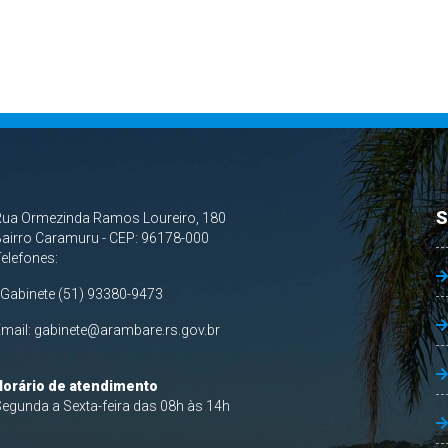
S
Rua Ormezinda Ramos Loureiro, 180
airro Caramuru - CEP: 96178-000
Telefones:
 Gabinete (51) 93380-9473
Email:
gabinete@arambare.rs.gov.br
Horário de atendimento
egunda a Sexta-feira das 08h às 14h