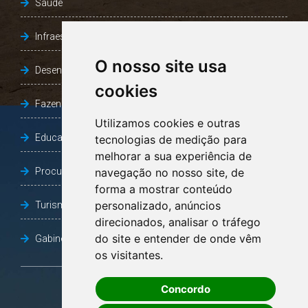
Saúde
Infraestrutura, Agricultura e Meio Ambiente
O nosso site usa
Desenvolvimento Social
cookies
Fazenda e Desenvolvimento Econômico
Utilizamos cookies e outras
Educação
tecnologias de medição para
melhorar a sua experiência de
Procuradoria Geral do Município
navegação no nosso site, de
forma a mostrar conteúdo
personalizado, anúncios
Turismo, Desporto e Cultura
direcionados, analisar o tráfego
do site e entender de onde vêm
Gabinete Vice-Prefeito
os visitantes.
Concordo
OUVIDORIA