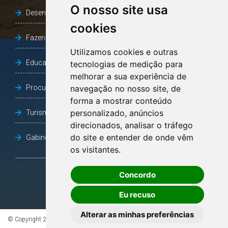
O nosso site usa
Desenvolvimento Social
cookies
Fazenda e Desenvolvimento Econômico
Utilizamos cookies e outras
Educação
tecnologias de medição para
melhorar a sua experiência de
Procuradoria Geral do Município
navegação no nosso site, de
forma a mostrar conteúdo
personalizado, anúncios
Turismo, Desporto e Cultura
direcionados, analisar o tráfego
do site e entender de onde vêm
Gabinete Vice-Prefeito
os visitantes.
Concordo
OUVIDORIA
Eu recuso
Alterar as minhas preferências
© Copyright 2026 - Todos os direitos reservados à Prefeitura de