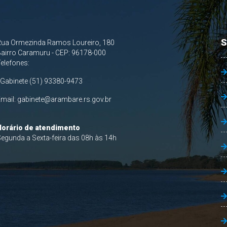
S
Rua Ormezinda Ramos Loureiro, 180
airro Caramuru - CEP: 96178-000
Telefones:
 Gabinete (51) 93380-9473
Email:
gabinete@arambare.rs.gov.br
Horário de atendimento
egunda a Sexta-feira das 08h às 14h