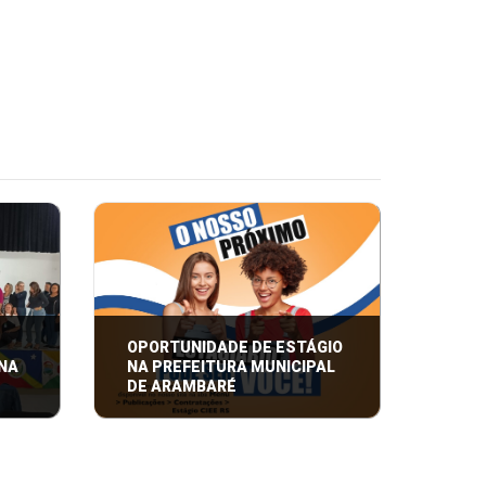
OPORTUNIDADE DE ESTÁGIO
 NA
NA PREFEITURA MUNICIPAL
DE ARAMBARÉ
 CONAE
Faça parte da equipe da
res
Prefeitura de Arambaré:
Oportunidade de estágio para