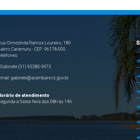
S
Rua Ormezinda Ramos Loureiro, 180
airro Caramuru - CEP: 96178-000
Telefones:
 Gabinete (51) 93380-9473
Email:
gabinete@arambare.rs.gov.br
Horário de atendimento
egunda a Sexta-feira das 08h às 14h