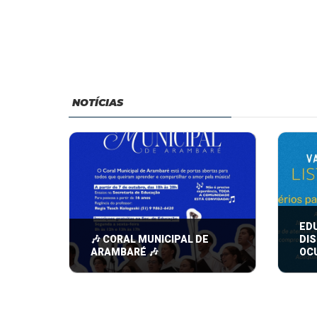
NOTÍCIAS
ED
🎶 CORAL MUNICIPAL DE
DIS
ARAMBARÉ 🎶
OC
Se você gosta de música e tem
A Sec
vontade de cantar, essa é a sua
Educa
oportunidade!
infor