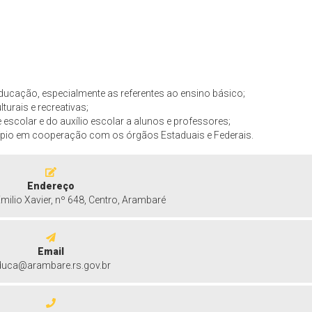
ducação, especialmente as referentes ao ensino básico;
urais e recreativas;
 escolar e do auxílio escolar a alunos e professores;
pio em cooperação com os órgãos Estaduais e Federais.
Endereço
ilio Xavier, nº 648, Centro, Arambaré
Email
duca@arambare.rs.gov.br