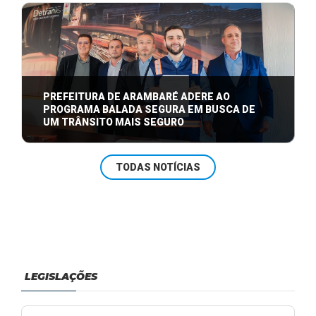
Na última sexta-feira, 25 de julho, o Prefeito Iago
Kielermann, junto ao Vice-Prefeito ...
PREFEITURA DE ARAMBARÉ ADERE AO
PROGRAMA BALADA SEGURA EM BUSCA DE
UM TRÂNSITO MAIS SEGURO
Lançamento do novo edital do programa Balada
TODAS NOTÍCIAS
Segura marca a adesão de Arambaré à inici ...
LEGISLAÇÕES