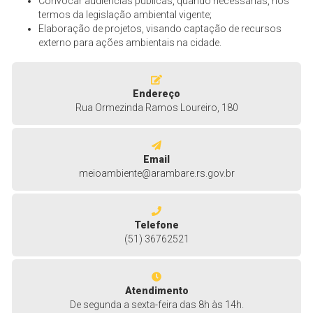
Convocar audiências públicas, quando necessárias, nos
termos da legislação ambiental vigente;
Elaboração de projetos, visando captação de recursos
externo para ações ambientais na cidade.
Endereço
Rua Ormezinda Ramos Loureiro, 180
Email
meioambiente@arambare.rs.gov.br
Telefone
(51) 36762521
Atendimento
De segunda a sexta-feira das 8h às 14h.