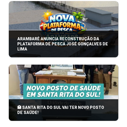
A Prefeitura Municipal de Arambaré, por meio da
Diretoria Municipal de Meio Ambiente, ...
ARAMBARÉ ANUNCIA RECONSTRUÇÃO DA
PLATAFORMA DE PESCA JOSÉ GONÇALVES DE
LIMA
A Prefeitura de Arambaré anuncia a reconstrução da
Plataforma de Pesca José Gonçalves ...
🏥 SANTA RITA DO SUL VAI TER NOVO POSTO
DE SAÚDE!