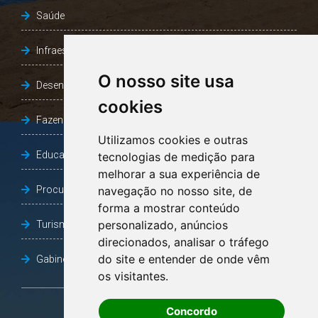
Saúde
Infraestrutura, Agricultura e Meio Ambiente
O nosso site usa
Desenvolvimento Social
cookies
Fazenda e Desenvolvimento Econômico
Utilizamos cookies e outras
Educação
tecnologias de medição para
melhorar a sua experiência de
Procuradoria Geral do Município
navegação no nosso site, de
forma a mostrar conteúdo
personalizado, anúncios
Turismo, Desporto e Cultura
direcionados, analisar o tráfego
do site e entender de onde vêm
Gabinete Vice-Prefeito
os visitantes.
Concordo
OUVIDORIA