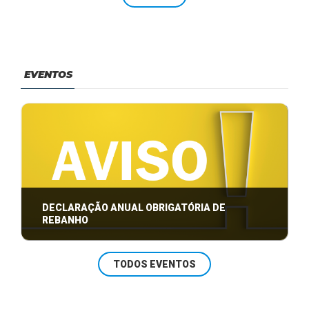
EVENTOS
DECLARAÇÃO ANUAL OBRIGATÓRIA DE
REBANHO
Declaração Anual Obrigatória de Rebanho (relação
TODOS EVENTOS
do gado) se encerra dia 30/04/2019