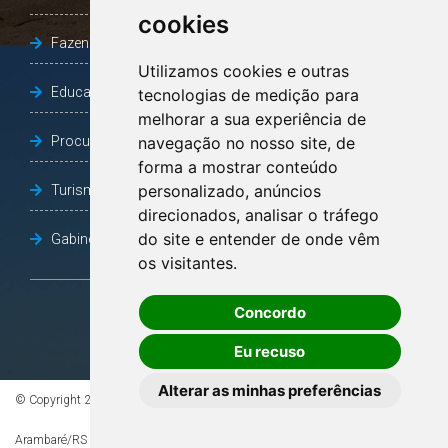
cookies
Fazenda e Desenvolvimento Econômico
Utilizamos cookies e outras
Educação
tecnologias de medição para
melhorar a sua experiência de
Procuradoria Geral do Município
navegação no nosso site, de
forma a mostrar conteúdo
personalizado, anúncios
Turismo, Desporto e Cultura
direcionados, analisar o tráfego
do site e entender de onde vêm
Gabinete Vice-Prefeito
os visitantes.
Concordo
OUVIDORIA
Eu recuso
Alterar as minhas preferências
© Copyright 2026 - Todos os direitos reservados à Prefeitura de
Arambaré/RS