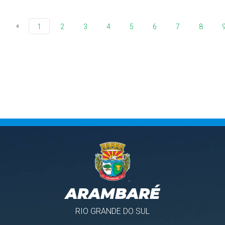
«
1
2
3
4
5
6
7
8
ARAMBARÉ
RIO GRANDE DO SUL