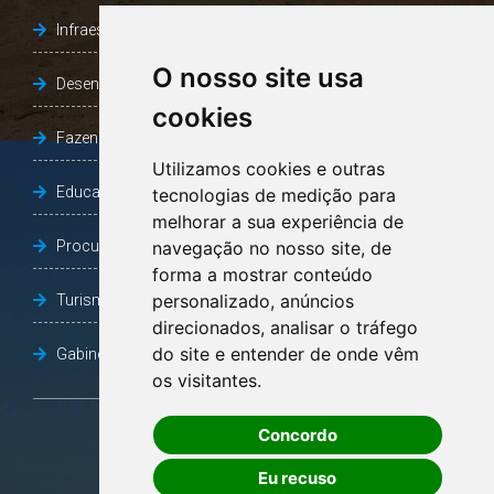
Infraestrutura, Agricultura e Meio Ambiente
O nosso site usa
Desenvolvimento Social
cookies
Fazenda e Desenvolvimento Econômico
Utilizamos cookies e outras
Educação
tecnologias de medição para
melhorar a sua experiência de
Procuradoria Geral do Município
navegação no nosso site, de
forma a mostrar conteúdo
personalizado, anúncios
Turismo, Desporto e Cultura
direcionados, analisar o tráfego
do site e entender de onde vêm
Gabinete Vice-Prefeito
os visitantes.
Concordo
OUVIDORIA
Eu recuso