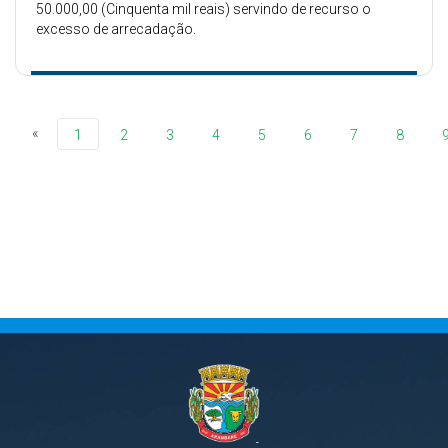
50.000,00 (Cinquenta mil reais) servindo de recurso o
excesso de arrecadação.
«
1
2
3
4
5
6
7
8