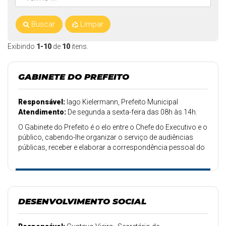
Buscar
Limpar
Exibindo
1-10
de
10
itens.
GABINETE DO PREFEITO
Responsável:
Iago Kielermann, Prefeito Municipal
Atendimento:
De segunda a sexta-feira das 08h às 14h.
O Gabinete do Prefeito é o elo entre o Chefe do Executivo e o
público, cabendo-lhe organizar o serviço de audiências
públicas, receber e elaborar a correspondência pessoal do
Prefeito, preparar seus contatos com os titulares
municipais a exercer funções protocolares de cerimônia.
DESENVOLVIMENTO SOCIAL