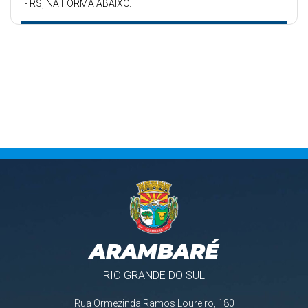
- RS, NA FORMA ABAIXO.
ARAMBARÉ
RIO GRANDE DO SUL
Rua Ormezinda Ramos Loureiro, 180