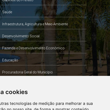
Gabinete do Prefeito
Saúde
Infraestrutura, Agricultura e Meio Ambiente
Desenvolvimento Social
Fazenda e Desenvolvimento Econômico
Educação
Procuradoria Geral do Município
Turismo, Desporto e Cultura
sa cookies
Gabinete Vice-Prefeito
utras tecnologias de medição para melhorar a sua
ção no nosso site, de forma a mostrar conteúdo