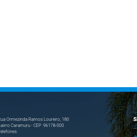
S
Rua Ormezinda Ramos Loureiro, 180
airro Caramuru - CEP: 96178-000
Telefones: