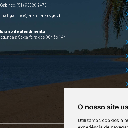
 Gabinete (51) 93380-9473
Email:
gabinete@arambare.rs.gov.br
Horário de atendimento
egunda a Sexta-feira das 08h às 14h
O nosso site u
Utilizamos cookies e o
experiência de navega