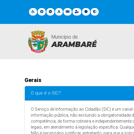
Município de
ARAMBARÉ
FAQ
Gerais
O que é o SIC?
O Serviço de Informação ao Cidadão (SIC) é um canal c
informação pública, não excluindo a obrigatoriedade d
competência, de forma rotineira e independentemente d
legais, em atendimento à legislação específica. Qualq
Não é necessário justificar, entretanto, para que a sol