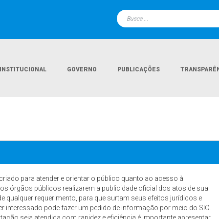
INSTITUCIONAL
GOVERNO
PUBLICAÇÕES
TRANSPARÊ
riado para atender e orientar o público quanto ao acesso à
os órgãos públicos realizarem a publicidade oficial dos atos de sua
e qualquer requerimento, para que surtam seus efeitos jurídicos e
uer interessado pode fazer um pedido de informação por meio do SIC.
icitação seja atendida com rapidez e eficiência é importante apresentar