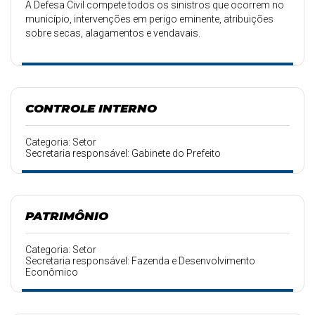
A Defesa Civil compete todos os sinistros que ocorrem no
município, intervenções em perigo eminente, atribuições
sobre secas, alagamentos e vendavais.
Por intermédio da Defesa ocorre todo o trabalho
humanitário realizado pelos Bombeiros, como
abastecimento de água potável no município.
CONTROLE INTERNO
Categoria: Setor
Secretaria responsável: Gabinete do Prefeito
PATRIMÔNIO
Categoria: Setor
Secretaria responsável: Fazenda e Desenvolvimento
Econômico