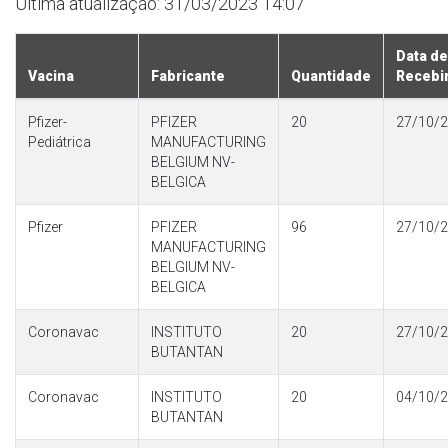
Última atualização: 31/03/2023 14:07
Data de
Vacina
Fabricante
Quantidade
Recebi
Pfizer-
PFIZER
20
27/10/
Pediátrica
MANUFACTURING
BELGIUM NV-
BELGICA
Pfizer
PFIZER
96
27/10/
MANUFACTURING
BELGIUM NV-
BELGICA
Coronavac
INSTITUTO
20
27/10/
BUTANTAN
Coronavac
INSTITUTO
20
04/10/
BUTANTAN