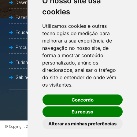
O nosso site usa
Desenvolvimento Social
cookies
Fazenda e Desenvolvimento Econômico
Utilizamos cookies e outras
Educação
tecnologias de medição para
melhorar a sua experiência de
Procuradoria Geral do Município
navegação no nosso site, de
forma a mostrar conteúdo
personalizado, anúncios
Turismo, Desporto e Cultura
direcionados, analisar o tráfego
do site e entender de onde vêm
Gabinete Vice-Prefeito
os visitantes.
Concordo
OUVIDORIA
Eu recuso
Alterar as minhas preferências
© Copyright 2026 - Todos os direitos reservados à Prefeitura de