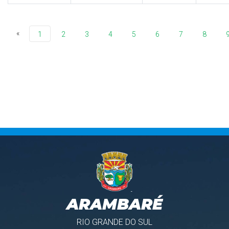
«
1
2
3
4
5
6
7
8
ARAMBARÉ
RIO GRANDE DO SUL