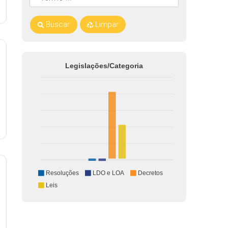
Buscar
Limpar
Legislações/Categoria
Resoluções
LDO e LOA
Decretos
Leis