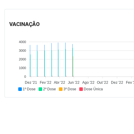
VACINAÇÃO
4000
3000
2000
1000
0
Dez '21
Fev '22
Abr '22
Jun '22
Ago '22
Out '22
Dez '22
Fev 
1º Dose
2º Dose
3º Dose
Dose Única