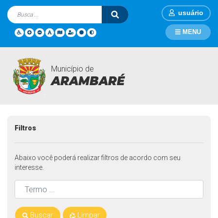
usuário
MENU
Município de
Mídia Videos
Página Inicial
Mídia Videos
ARAMBARÉ
Filtros
Abaixo você poderá realizar filtros de acordo com seu
interesse.
Buscar
Limpar