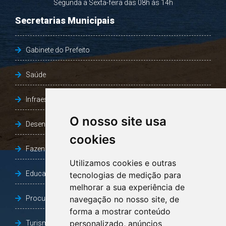
Segunda a Sexta-feira das 08h às 14h
Secretarias Municipais
Gabinete do Prefeito
Saúde
Infraestrutura, Agricultura e Meio Ambiente
O nosso site usa
Desenvolvimento Social
cookies
Fazenda e Desenvolvimento Econômico
Utilizamos cookies e outras
Educação
tecnologias de medição para
melhorar a sua experiência de
Procuradoria Geral do Município
navegação no nosso site, de
forma a mostrar conteúdo
personalizado, anúncios
Turismo, Desporto e Cultura