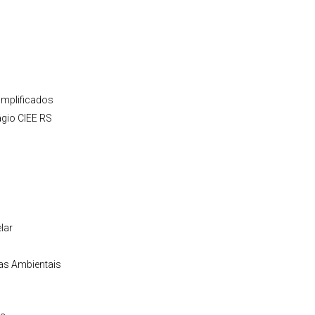
implificados
ágio CIEE RS
lar
as Ambientais