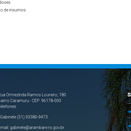
 doses
ão de insumos
S
Rua Ormezinda Ramos Loureiro, 180
airro Caramuru - CEP: 96178-000
Telefones:
 Gabinete (51) 93380-9473
Email:
gabinete@arambare.rs.gov.br