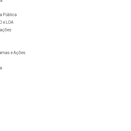
ia
a Pública
O e LOA
tações
ramas e Ações
ia