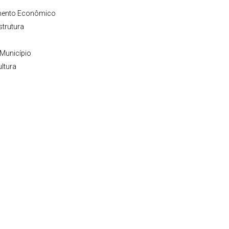
imento Econômico
strutura
 Município
ltura