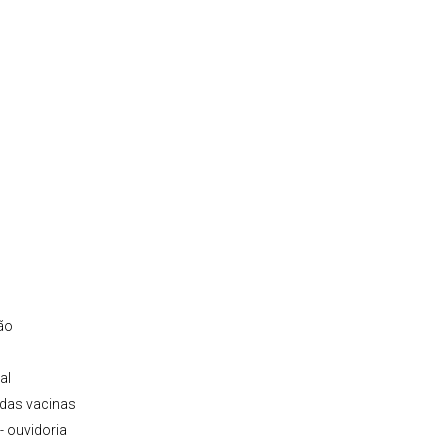
ão
al
 das vacinas
 - ouvidoria