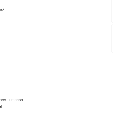
aré
ursos Humanos
al