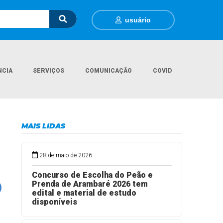
usuário
NCIA
SERVIÇOS
COMUNICAÇÃO
COVID
ial
Notícias
PIM de Arambaré marca presença em Encontro Regional
MAIS LIDAS
28 de maio de 2026
Concurso de Escolha do Peão e
Prenda de Arambaré 2026 tem
edital e material de estudo
disponíveis