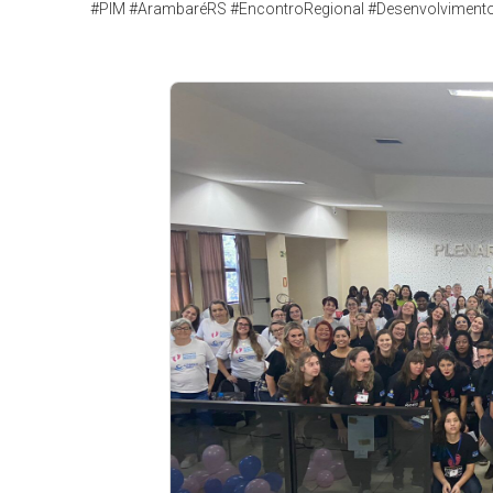
#PIM #ArambaréRS #EncontroRegional #Desenvolvimento