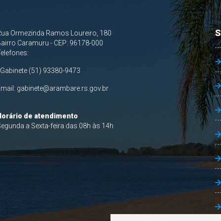
S
Rua Ormezinda Ramos Loureiro, 180
airro Caramuru - CEP: 96178-000
Telefones:
 Gabinete (51) 93380-9473
Email:
gabinete@arambare.rs.gov.br
Horário de atendimento
egunda a Sexta-feira das 08h às 14h