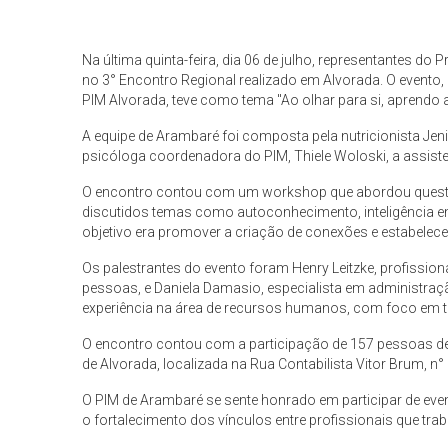
Na última quinta-feira, dia 06 de julho, representantes d
no 3° Encontro Regional realizado em Alvorada. O evento
PIM Alvorada, teve como tema "Ao olhar para si, aprendo a
A equipe de Arambaré foi composta pela nutricionista Jeni
psicóloga coordenadora do PIM, Thiele Woloski, a assiste
O encontro contou com um workshop que abordou quest
discutidos temas como autoconhecimento, inteligência e
objetivo era promover a criação de conexões e estabelecer
Os palestrantes do evento foram Henry Leitzke, profissi
pessoas, e Daniela Damasio, especialista em administr
experiência na área de recursos humanos, com foco em t
O encontro contou com a participação de 157 pessoas de 
de Alvorada, localizada na Rua Contabilista Vitor Brum, n° 
O PIM de Arambaré se sente honrado em participar de eve
o fortalecimento dos vínculos entre profissionais que tra