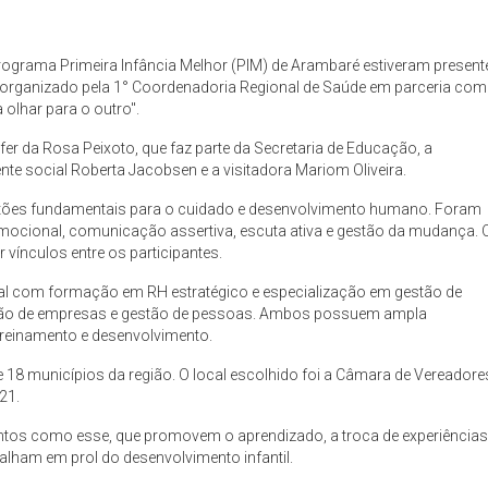
o Programa Primeira Infância Melhor (PIM) de Arambaré estiveram present
, organizado pela 1° Coordenadoria Regional de Saúde em parceria com
 olhar para o outro".
fer da Rosa Peixoto, que faz parte da Secretaria de Educação, a
nte social Roberta Jacobsen e a visitadora Mariom Oliveira.
ões fundamentais para o cuidado e desenvolvimento humano. Foram
mocional, comunicação assertiva, escuta ativa e gestão da mudança. 
 vínculos entre os participantes.
onal com formação em RH estratégico e especialização em gestão de
ação de empresas e gestão de pessoas. Ambos possuem ampla
reinamento e desenvolvimento.
18 municípios da região. O local escolhido foi a Câmara de Vereadore
21.
ntos como esse, que promovem o aprendizado, a troca de experiências
balham em prol do desenvolvimento infantil.