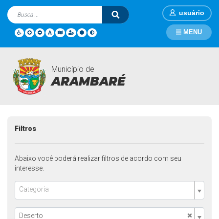
usuário
MENU
Município de
Licitações
Página Inicial
Licitações
ARAMBARÉ
Filtros
Abaixo você poderá realizar filtros de acordo com seu
interesse.
Categoria
×
Deserto