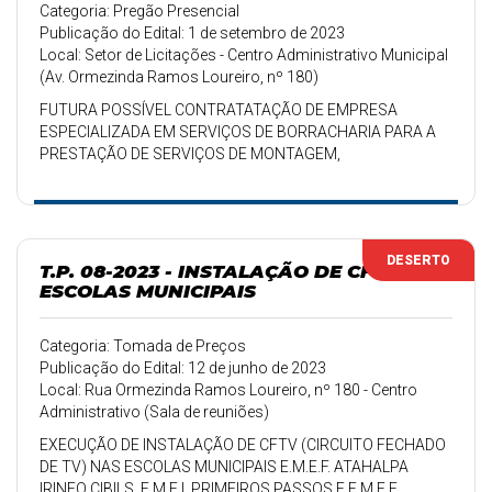
Categoria: Pregão Presencial
Publicação do Edital: 1 de setembro de 2023
Local: Setor de Licitações - Centro Administrativo Municipal
(Av. Ormezinda Ramos Loureiro, nº 180)
FUTURA POSSÍVEL CONTRATATAÇÃO DE EMPRESA
ESPECIALIZADA EM SERVIÇOS DE BORRACHARIA PARA A
PRESTAÇÃO DE SERVIÇOS DE MONTAGEM,
DESMONTAGEM E CONSERTO DE PNEUS DOS VEÍCULOS
LEVES, PESADOS E MAQUINÁRIO DA PREFEITURA DE
ARAMBARÉ.
DESERTO
T.P. 08-2023 - INSTALAÇÃO DE CFTV
ESCOLAS MUNICIPAIS
Categoria: Tomada de Preços
Publicação do Edital: 12 de junho de 2023
Local: Rua Ormezinda Ramos Loureiro, nº 180 - Centro
Administrativo (Sala de reuniões)
EXECUÇÃO DE INSTALAÇÃO DE CFTV (CIRCUITO FECHADO
DE TV) NAS ESCOLAS MUNICIPAIS E.M.E.F. ATAHALPA
IRINEO CIBILS, E.M.E.I. PRIMEIROS PASSOS E E.M.E.F.