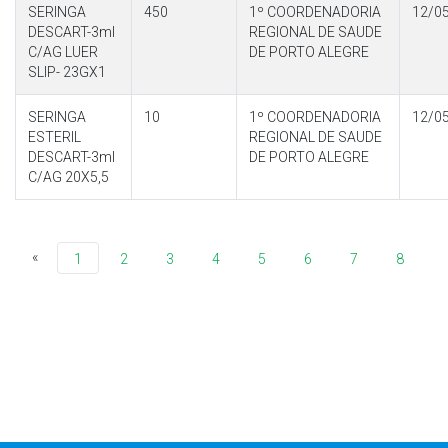
SERINGA
450
1º COORDENADORIA
12/0
DESCART-3ml
REGIONAL DE SAUDE
C/AG LUER
DE PORTO ALEGRE
SLIP- 23GX1
SERINGA
10
1º COORDENADORIA
12/0
ESTERIL
REGIONAL DE SAUDE
DESCART-3ml
DE PORTO ALEGRE
C/AG 20X5,5
«
1
2
3
4
5
6
7
8