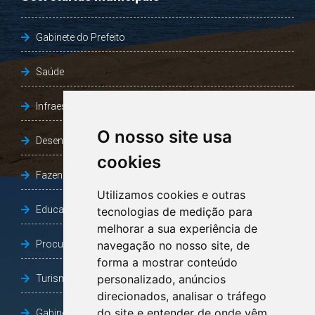
Gabinete do Prefeito
Saúde
Infraestrutura, Agricultura e Meio Ambiente
O nosso site usa
Desenvolvimento Social
cookies
Fazenda e Desenvolvimento Econômico
Utilizamos cookies e outras
Educação
tecnologias de medição para
melhorar a sua experiência de
Procuradoria Geral do Município
navegação no nosso site, de
forma a mostrar conteúdo
personalizado, anúncios
Turismo, Desporto e Cultura
direcionados, analisar o tráfego
do site e entender de onde vêm
Gabinete Vice-Prefeito