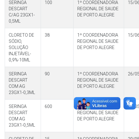
SERINGA
100
1º COORDENADORIA
15/0
DESCART
REGIONAL DE SAUDE
C/AG 23GX1-
DE PORTO ALEGRE
0,5ML
CLORETO DE
38
1º COORDENADORIA
15/0
SÓDIO,
REGIONAL DE SAUDE
SOLUÇÃO
DE PORTO ALEGRE
INJETÁVEL-
0,9%-10ML
SERINGA
90
1º COORDENADORIA
26/0
DESCART
REGIONAL DE SAUDE
COM AG
DE PORTO ALEGRE
23GX1-0,3ML
SERINGA
600
1º COORDENADORIA
26/0
DESCART
REGIONAL DE SAUDE
COM AG
DE PORTO ALEGRE
23GX1-0,5ML