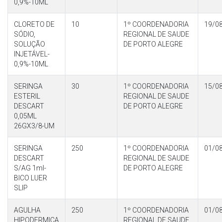
0,9%-10ML
CLORETO DE
10
1º COORDENADORIA
19/0
SÓDIO,
REGIONAL DE SAUDE
SOLUÇÃO
DE PORTO ALEGRE
INJETÁVEL-
0,9%-10ML
SERINGA
30
1º COORDENADORIA
15/0
ESTERIL
REGIONAL DE SAUDE
DESCART
DE PORTO ALEGRE
0,05ML
26GX3/8-UM
SERINGA
250
1º COORDENADORIA
01/0
DESCART
REGIONAL DE SAUDE
S/AG 1ml-
DE PORTO ALEGRE
BICO LUER
SLIP
AGULHA
250
1º COORDENADORIA
01/0
HIPODERMICA
REGIONAL DE SAUDE