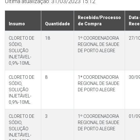
Última atualização: 31/03/2023 15:12
Recebido/Processo
Data
Insumo
Quantidade
de Compra
Rece
CLORETO DE
18
1º COORDENADORIA
27/1
SÓDIO,
REGIONAL DE SAUDE
SOLUÇÃO
DE PORTO ALEGRE
INJETÁVEL-
0,9%-10ML
CLORETO DE
8
1ª COORDENADORIA
30/0
SÓDIO,
REGIONAL DE SAUDE
SOLUÇÃO
DE PORTO ALEGRE
INJETÁVEL-
0,9%-10ML
CLORETO DE
3
1º COORDENADORIA
01/0
SÓDIO,
REGIONAL DE SAUDE
SOLUÇÃO
DE PORTO ALEGRE
INJETÁVEL-