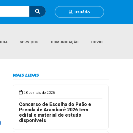
usuário
NCIA
SERVIÇOS
COMUNICAÇÃO
COVID
aré lança o projeto "Saúde em Movimento" para atender comunidades rurais
MAIS LIDAS
28 de maio de 2026
Concurso de Escolha do Peão e
Prenda de Arambaré 2026 tem
edital e material de estudo
disponíveis