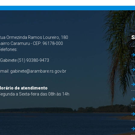
S
Rua Ormezinda Ramos Loureiro, 180
airro Caramuru - CEP: 96178-000
Telefones:
 Gabinete (51) 93380-9473
Email:
gabinete@arambare.rs.gov.br
Horário de atendimento
egunda a Sexta-feira das 08h às 14h