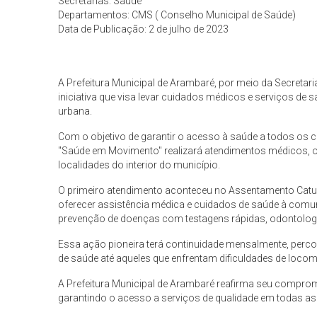
Secretarias: Saúde
Departamentos: CMS ( Conselho Municipal de Saúde)
Data de Publicação: 2 de julho de 2023
A Prefeitura Municipal de Arambaré, por meio da Secretar
iniciativa que visa levar cuidados médicos e serviços de
urbana.
Com o objetivo de garantir o acesso à saúde a todos os c
"Saúde em Movimento" realizará atendimentos médicos, o
localidades do interior do município.
O primeiro atendimento aconteceu no Assentamento Caturr
oferecer assistência médica e cuidados de saúde à comun
prevenção de doenças com testagens rápidas, odontologi
Essa ação pioneira terá continuidade mensalmente, percor
de saúde até aqueles que enfrentam dificuldades de locom
A Prefeitura Municipal de Arambaré reafirma seu compro
garantindo o acesso a serviços de qualidade em todas as