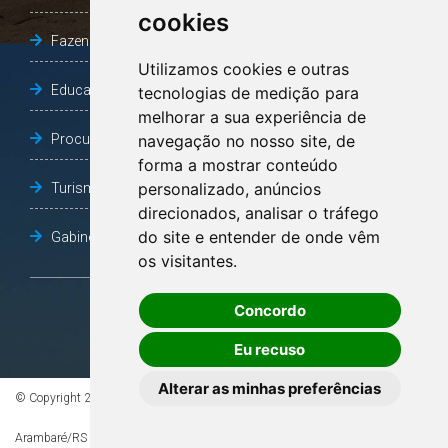
cookies
Fazenda e Desenvolvimento Econômico
Utilizamos cookies e outras
Educação
tecnologias de medição para
melhorar a sua experiência de
Procuradoria Geral do Município
navegação no nosso site, de
forma a mostrar conteúdo
personalizado, anúncios
Turismo, Desporto e Cultura
direcionados, analisar o tráfego
do site e entender de onde vêm
Gabinete Vice-Prefeito
os visitantes.
Concordo
OUVIDORIA
Eu recuso
Alterar as minhas preferências
© Copyright 2026 - Todos os direitos reservados à Prefeitura de
Arambaré/RS