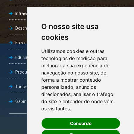
Infraestrutura, Agricultura e Meio Ambiente
O nosso site usa
Desenvolvimento Social
cookies
Fazenda e Desenvolvimento Econômico
Utilizamos cookies e outras
Educação
tecnologias de medição para
melhorar a sua experiência de
Procuradoria Geral do Município
navegação no nosso site, de
forma a mostrar conteúdo
personalizado, anúncios
Turismo, Desporto e Cultura
direcionados, analisar o tráfego
do site e entender de onde vêm
Gabinete Vice-Prefeito
os visitantes.
Concordo
OUVIDORIA