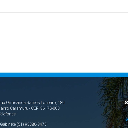
S
Rua Ormezinda Ramos Loureiro, 180
airro Caramuru - CEP: 96178-000
Telefones:
 Gabinete (51) 93380-9473