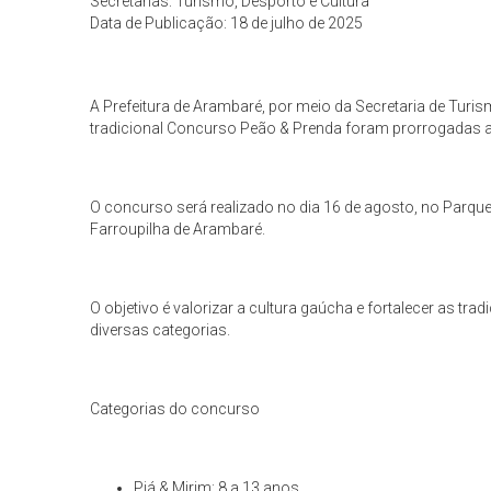
Secretarias: Turismo, Desporto e Cultura
Data de Publicação: 18 de julho de 2025
A Prefeitura de Arambaré, por meio da Secretaria de Turis
tradicional Concurso Peão & Prenda foram prorrogadas at
O concurso será realizado no dia 16 de agosto, no Parqu
Farroupilha de Arambaré.
O objetivo é valorizar a cultura gaúcha e fortalecer as tr
diversas categorias.
Categorias do concurso
Piá & Mirim: 8 a 13 anos