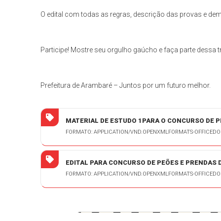
O edital com todas as regras, descrição das provas e de
Participe! Mostre seu orgulho gaúcho e faça parte dessa t
Prefeitura de Arambaré – Juntos por um futuro melhor.
MATERIAL DE ESTUDO 1PARA O CONCURSO DE PE
FORMATO: APPLICATION/VND.OPENXMLFORMATS-OFFICE
EDITAL PARA CONCURSO DE PEÕES E PRENDAS D
FORMATO: APPLICATION/VND.OPENXMLFORMATS-OFFICE