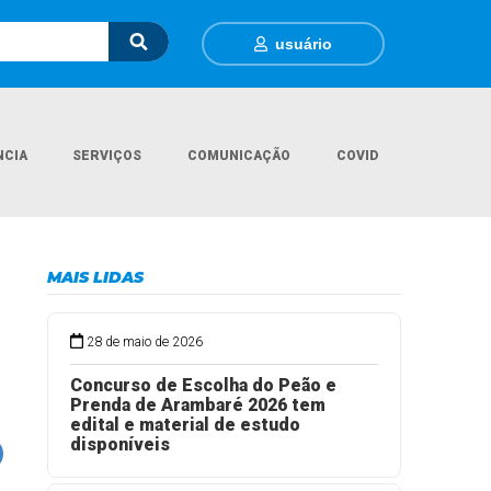
usuário
NCIA
SERVIÇOS
COMUNICAÇÃO
COVID
para o Concurso Peão & Prenda da XXXVI Semana Farroupilha de Arambaré
MAIS LIDAS
28 de maio de 2026
Concurso de Escolha do Peão e
Prenda de Arambaré 2026 tem
edital e material de estudo
disponíveis