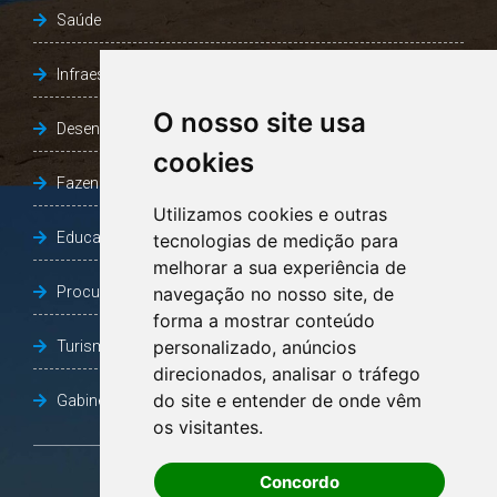
Saúde
Infraestrutura, Agricultura e Meio Ambiente
O nosso site usa
Desenvolvimento Social
cookies
Fazenda e Desenvolvimento Econômico
Utilizamos cookies e outras
Educação
tecnologias de medição para
melhorar a sua experiência de
Procuradoria Geral do Município
navegação no nosso site, de
forma a mostrar conteúdo
personalizado, anúncios
Turismo, Desporto e Cultura
direcionados, analisar o tráfego
do site e entender de onde vêm
Gabinete Vice-Prefeito
os visitantes.
Concordo
OUVIDORIA