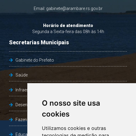
Email:
gabinete@arambare.rs.gov.br
Horário de atendimento
Segunda a Sexta-feira das 08h às 14h
Secretarias Municipais
Gabinete do Prefeito
Saúde
Infraestrutura, Agricultura e Meio Ambiente
O nosso site usa
Desenvolvimento Social
cookies
Fazenda e Desenvolvimento Econômico
Utilizamos cookies e outras
Educação
tecnologias de medição para