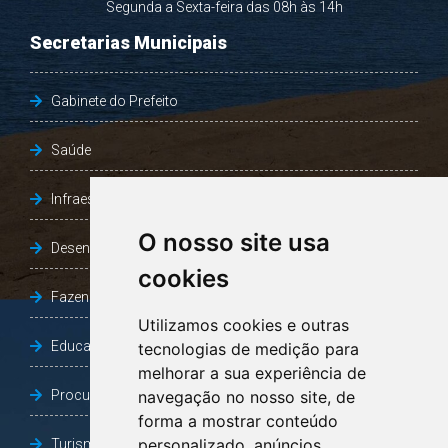
Segunda a Sexta-feira das 08h às 14h
Secretarias Municipais
Gabinete do Prefeito
Saúde
Infraestrutura, Agricultura e Meio Ambiente
O nosso site usa
Desenvolvimento Social
cookies
Fazenda e Desenvolvimento Econômico
Utilizamos cookies e outras
Educação
tecnologias de medição para
melhorar a sua experiência de
Procuradoria Geral do Município
navegação no nosso site, de
forma a mostrar conteúdo
personalizado, anúncios
Turismo, Desporto e Cultura