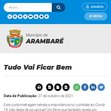
usuário
MENU
Município de
Mídia Video
Página Inicial
Mídia Video
Tudo Vai Ficar Bem
ARAMBARÉ
Tudo Vai Ficar Bem
Data de Publicação:
27 de outubro de 2021
Este curta-metragem retrata a importância no combate ao Covid-
19, não deixe de se vacinar! Um filme que também revela um