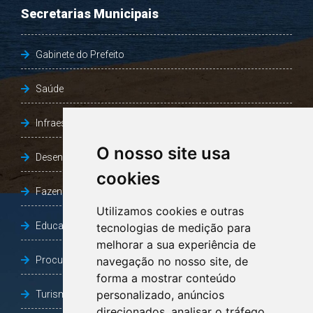
Secretarias Municipais
Gabinete do Prefeito
Saúde
Infraestrutura, Agricultura e Meio Ambiente
O nosso site usa
Desenvolvimento Social
cookies
Fazenda e Desenvolvimento Econômico
Utilizamos cookies e outras
Educação
tecnologias de medição para
melhorar a sua experiência de
Procuradoria Geral do Município
navegação no nosso site, de
forma a mostrar conteúdo
personalizado, anúncios
Turismo, Desporto e Cultura
direcionados, analisar o tráfego