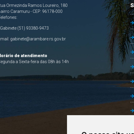
S
Rua Ormezinda Ramos Loureiro, 180
airro Caramuru - CEP: 96178-000
Telefones:
 Gabinete (51) 93380-9473
Email:
gabinete@arambare.rs.gov.br
Horário de atendimento
egunda a Sexta-feira das 08h às 14h