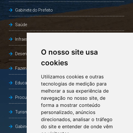
Gabinete do Prefeito
Saúde
Infraestrutura, Agricultura e Meio Ambiente
O nosso site usa
Desenvolvimento Social
cookies
Fazenda e Desenvolvimento Econômico
Utilizamos cookies e outras
Educação
tecnologias de medição para
melhorar a sua experiência de
Procuradoria Geral do Município
navegação no nosso site, de
forma a mostrar conteúdo
personalizado, anúncios
Turismo, Desporto e Cultura
direcionados, analisar o tráfego
do site e entender de onde vêm
Gabinete Vice-Prefeito