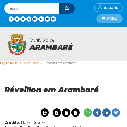
usuário
MENU
Município de
Mídia Video
ARAMBARÉ
Página Inicial
Mídia Video
Réveillon em Arambaré
Réveillon em Arambaré
Crédito:
Hover Drones