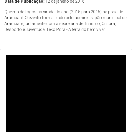
Data de Publicação:
12 de janeiro de 2016
Queima de fogos na virada do ano (2015 para 2016) na praia de
Arambaré. O evento foi realizado pelo administração municipal de
Arambaré, juntamente com a secretaria de Turismo, Cultura,
Desporto e Juventude. Tekó Porã - A terra do bem viver.