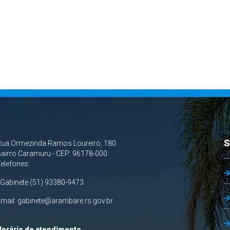
S
Rua Ormezinda Ramos Loureiro, 180
airro Caramuru - CEP: 96178-000
Telefones:
 Gabinete (51) 93380-9473
Email:
gabinete@arambare.rs.gov.br
Horário de atendimento