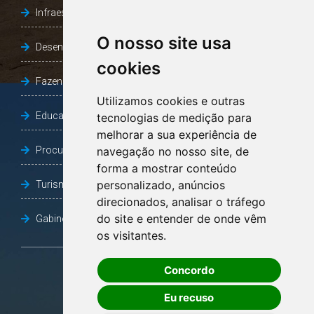
Infraestrutura, Agricultura e Meio Ambiente
O nosso site usa
Desenvolvimento Social
cookies
Fazenda e Desenvolvimento Econômico
Utilizamos cookies e outras
Educação
tecnologias de medição para
melhorar a sua experiência de
Procuradoria Geral do Município
navegação no nosso site, de
forma a mostrar conteúdo
personalizado, anúncios
Turismo, Desporto e Cultura
direcionados, analisar o tráfego
do site e entender de onde vêm
Gabinete Vice-Prefeito
os visitantes.
Concordo
OUVIDORIA
Eu recuso