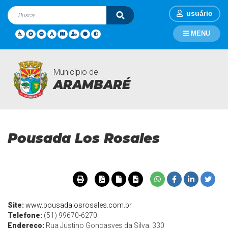
usuário
MENU
Município de
Turismo
Página Inicial
Turismo
Pousada Los Rosales
ARAMBARÉ
Pousada Los Rosales
Site:
www.pousadalosrosales.com.br
Telefone:
(51) 99670-6270
Endereço
:
Rua Justino Gonçasves da Silva, 330