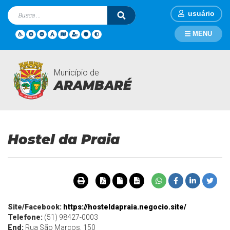
usuário
MENU
Município de
Turismo
Página Inicial
Turismo
Hostel da Praia
ARAMBARÉ
Hostel da Praia
Site/Facebook:
https://hosteldapraia.negocio.site/
Telefone:
(51) 98427-0003
End:
Rua São Marcos, 150