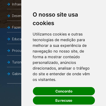
Infraestrutura, Agricultura e Meio Ambiente
O nosso site usa
Desenvolvimento Social
cookies
Fazenda e Desenvolvimento Econômico
Utilizamos cookies e outras
Educação
tecnologias de medição para
melhorar a sua experiência de
Procuradoria Geral do Município
navegação no nosso site, de
forma a mostrar conteúdo
personalizado, anúncios
Turismo, Desporto e Cultura
direcionados, analisar o tráfego
do site e entender de onde vêm
Gabinete Vice-Prefeito
os visitantes.
Concordo
OUVIDORIA
Eu recuso