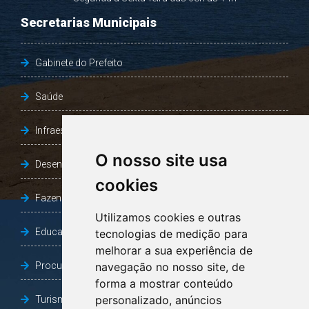
Secretarias Municipais
Gabinete do Prefeito
Saúde
Infraestrutura, Agricultura e Meio Ambiente
O nosso site usa
Desenvolvimento Social
cookies
Fazenda e Desenvolvimento Econômico
Utilizamos cookies e outras
Educação
tecnologias de medição para
melhorar a sua experiência de
Procuradoria Geral do Município
navegação no nosso site, de
forma a mostrar conteúdo
personalizado, anúncios
Turismo, Desporto e Cultura