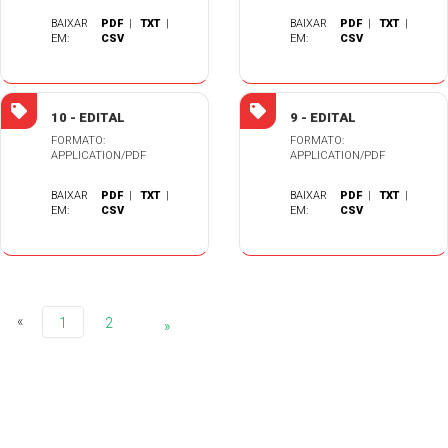
BAIXAR
PDF
|
TXT
|
BAIXAR
PDF
|
TXT
|
EM:
CSV
EM:
CSV
10 - EDITAL
9 - EDITAL
FORMATO:
FORMATO:
APPLICATION/PDF
APPLICATION/PDF
BAIXAR
PDF
|
TXT
|
BAIXAR
PDF
|
TXT
|
EM:
CSV
EM:
CSV
«
1
2
»