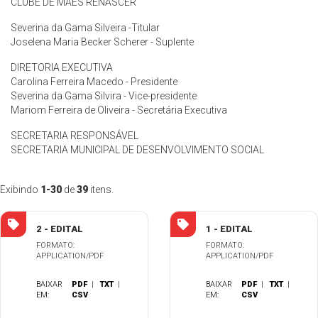
CLUBE DE MÃES RENASCER
Severina da Gama Silveira -Titular
Joselena Maria Becker Scherer - Suplente
DIRETORIA EXECUTIVA
Carolina Ferreira Macedo - Presidente
Severina da Gama Silvira - Vice-presidente
Mariom Ferreira de Oliveira - Secretária Executiva
SECRETARIA RESPONSÁVEL
SECRETARIA MUNICIPAL DE DESENVOLVIMENTO SOCIAL
Exibindo
1-30
de
39
itens.
2 - EDITAL
1 - EDITAL
FORMATO:
FORMATO:
APPLICATION/PDF
APPLICATION/PDF
BAIXAR
PDF
|
TXT
|
BAIXAR
PDF
|
TXT
|
EM:
CSV
EM:
CSV