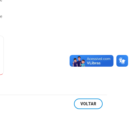
 e
te
VOLTAR