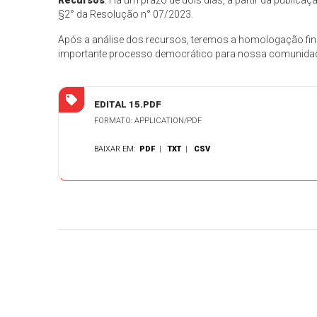
Recursos
: Há um prazo de dois dias, a partir da publica
§2° da Resolução n° 07/2023.
Após a análise dos recursos, teremos a homologação fina
importante processo democrático para nossa comunida
EDITAL 15.PDF
FORMATO: APPLICATION/PDF
BAIXAR EM:
PDF
|
TXT
|
CSV