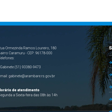
S
Rua Ormezinda Ramos Loureiro, 180
airro Caramuru - CEP: 96178-000
Telefones:
 Gabinete (51) 93380-9473
Email:
gabinete@arambare.rs.gov.br
Horário de atendimento
egunda a Sexta-feira das 08h às 14h