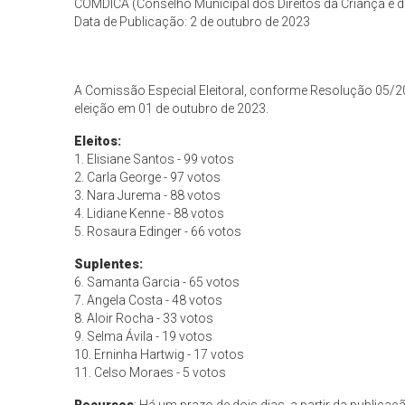
COMDICA (Conselho Municipal dos Direitos da Criança e 
Data de Publicação: 2 de outubro de 2023
A Comissão Especial Eleitoral, conforme Resolução 05/20
eleição em 01 de outubro de 2023.
Eleitos:
1. Elisiane Santos - 99 votos
2. Carla George - 97 votos
3. Nara Jurema - 88 votos
4. Lidiane Kenne - 88 votos
5. Rosaura Edinger - 66 votos
Suplentes:
6. Samanta Garcia - 65 votos
7. Angela Costa - 48 votos
8. Aloir Rocha - 33 votos
9. Selma Ávila - 19 votos
10. Erninha Hartwig - 17 votos
11. Celso Moraes - 5 votos