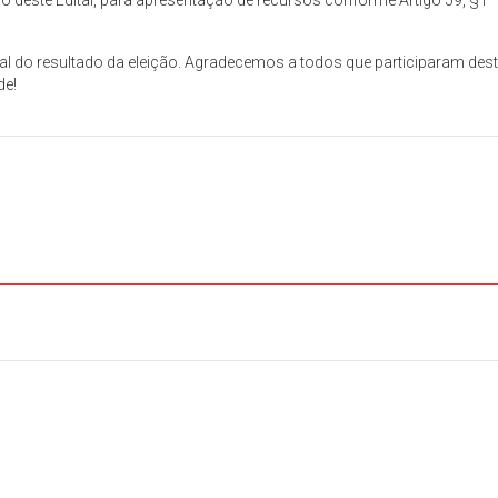
ção deste Edital, para apresentação de recursos conforme Artigo 59, §1°
l do resultado da eleição. Agradecemos a todos que participaram des
de!