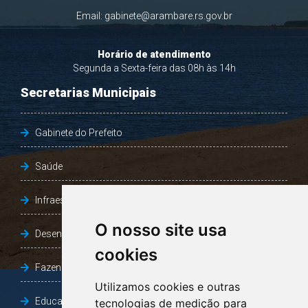
Email:
gabinete@arambare.rs.gov.br
Horário de atendimento
Segunda a Sexta-feira das 08h às 14h
Secretarias Municipais
Gabinete do Prefeito
Saúde
Infraestrutura, Agricultura e Meio Ambiente
O nosso site usa
Desenvolvimento Social
cookies
Fazenda e Desenvolvimento Econômico
Utilizamos cookies e outras
Educação
tecnologias de medição para