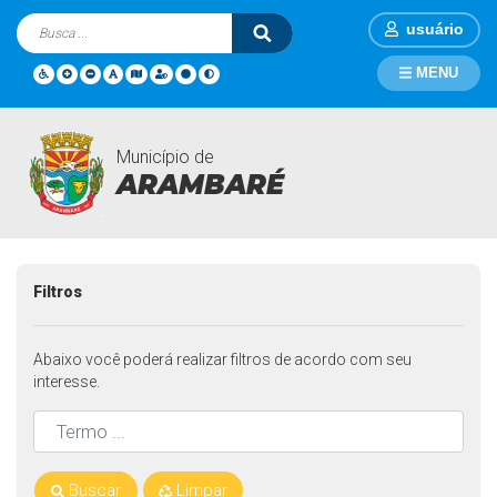
usuário
MENU
Município de
Mídia Áudios
Página Inicial
Mídia Áudios
ARAMBARÉ
Filtros
Abaixo você poderá realizar filtros de acordo com seu
interesse.
Buscar
Limpar