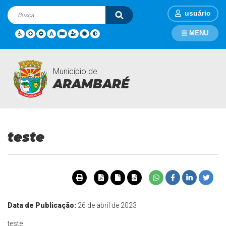
usuário
MENU
Município de
Mídia Áudios
Página Inicial
Mídia Áudios
teste
ARAMBARÉ
teste
Data de Publicação:
26 de abril de 2023
teste