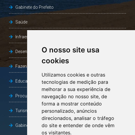
Gabinete do Prefeito
Saúde
Infraestrutura, Agricultura e Meio Ambiente
O nosso site usa
Desenvolvimento Social
cookies
Fazenda e Desenvolvimento Econômico
Utilizamos cookies e outras
Educação
tecnologias de medição para
melhorar a sua experiência de
Procuradoria Geral do Município
navegação no nosso site, de
forma a mostrar conteúdo
personalizado, anúncios
Turismo, Desporto e Cultura
direcionados, analisar o tráfego
do site e entender de onde vêm
Gabinete Vice-Prefeito
os visitantes.