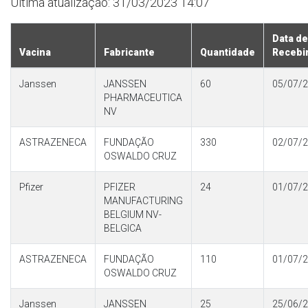
Última atualização: 31/03/2023 14:07
Data de
Vacina
Fabricante
Quantidade
Recebi
Janssen
JANSSEN
60
05/07/
PHARMACEUTICA
NV
ASTRAZENECA
FUNDAÇÃO
330
02/07/
OSWALDO CRUZ
Pfizer
PFIZER
24
01/07/
MANUFACTURING
BELGIUM NV-
BELGICA
ASTRAZENECA
FUNDAÇÃO
110
01/07/
OSWALDO CRUZ
Janssen
JANSSEN
25
25/06/