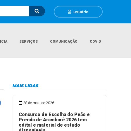
usuário
NCIA
SERVIÇOS
COMUNICAÇÃO
COVID
Página Inicial
Turismo
Gruta Santa Rita de Cássia - Grutinha
MAIS LIDAS
28 de maio de 2026
Concurso de Escolha do Peão e
Prenda de Arambaré 2026 tem
edital e material de estudo
disponíveis