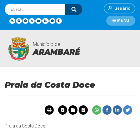
usuário
MENU
Município de
Turismo
Página Inicial
Turismo
Praia da Costa Doce
ARAMBARÉ
Praia da Costa Doce
Praia da Costa Doce