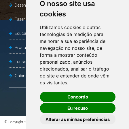
O nosso site usa
Desenvolvimento Social
cookies
Fazenda e Desenvolvimento Econômico
Utilizamos cookies e outras
Educação
tecnologias de medição para
melhorar a sua experiência de
Procuradoria Geral do Município
navegação no nosso site, de
forma a mostrar conteúdo
personalizado, anúncios
Turismo, Desporto e Cultura
direcionados, analisar o tráfego
do site e entender de onde vêm
Gabinete Vice-Prefeito
os visitantes.
Concordo
OUVIDORIA
Eu recuso
Alterar as minhas preferências
© Copyright 2026 - Todos os direitos reservados à Prefeitura de