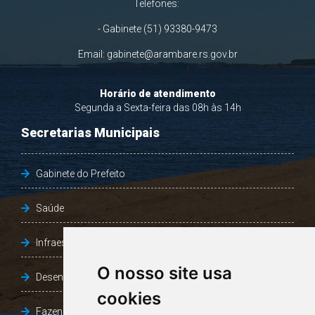
ARAMBARÉ
RIO GRANDE DO SUL
Rua Ormezinda Ramos Loureiro, 180
Bairro Caramuru - CEP: 96178-000
Telefones:
- Gabinete (51) 93380-9473
Email:
gabinete@arambare.rs.gov.br
Horário de atendimento
Segunda a Sexta-feira das 08h às 14h
Secretarias Municipais
Gabinete do Prefeito
O nosso site usa
cookies
Saúde