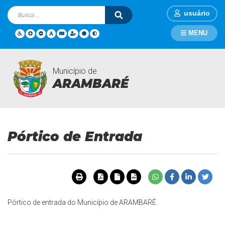
usuário
MENU
Município de
Turismo
Página Inicial
Turismo
Pórtico de Entrada
ARAMBARÉ
Pórtico de Entrada
Pórtico de entrada do Município de ARAMBARÉ.