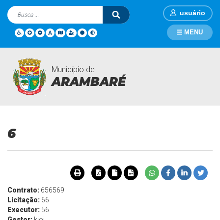
usuário
MENU
Município de
Obras
Página Inicial
Obras
6
ARAMBARÉ
6
Contrato:
656569
Licitação:
66
Executor:
56
Gestor:
kjoi