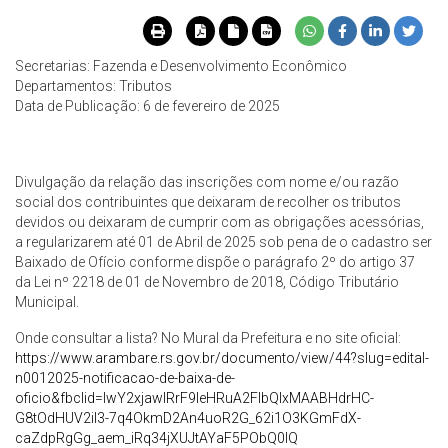
Secretarias: Fazenda e Desenvolvimento Econômico
Departamentos: Tributos
Data de Publicação: 6 de fevereiro de 2025
Divulgação da relação das inscrições com nome e/ou razão
social dos contribuintes que deixaram de recolher os tributos
devidos ou deixaram de cumprir com as obrigações acessórias,
a regularizarem até 01 de Abril de 2025 sob pena de o cadastro ser
Baixado de Ofício conforme dispõe o parágrafo 2º do artigo 37
da Lei nº 2218 de 01 de Novembro de 2018, Código Tributário
Municipal.
Onde consultar a lista? No Mural da Prefeitura e no site oficial:
https://www.arambare.rs.gov.br/documento/view/44?slug=edital-
n0012025-notificacao-de-baixa-de-
oficio&fbclid=IwY2xjawIRrF9leHRuA2FlbQIxMAABHdrHC-
G8tOdHUV2iI3-7q4OkmD2An4uoR2G_62i1O3KGmFdX-
caZdpRgGg_aem_iRq34jXUJtAYaF5PObQ0lQ