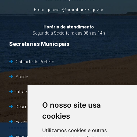
Email:
gabinete@arambare.rs.gov.br
Horário de atendimento
Segunda a Sexta-feira das 08h às 14h
Secretarias Municipais
Gabinete do Prefeito
Saúde
Infraestrutura, Agricultura e Meio Ambiente
O nosso site usa
Desenvolvimento Social
cookies
Fazenda e Desenvolvimento Econômico
Utilizamos cookies e outras
Educação