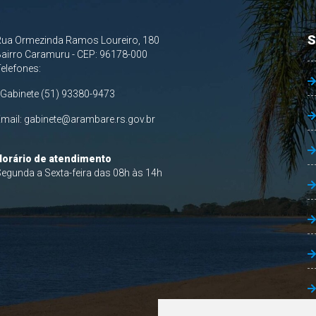
S
Rua Ormezinda Ramos Loureiro, 180
airro Caramuru - CEP: 96178-000
Telefones:
 Gabinete (51) 93380-9473
Email:
gabinete@arambare.rs.gov.br
Horário de atendimento
egunda a Sexta-feira das 08h às 14h