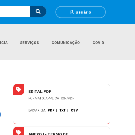
usuário
NCIA
SERVIÇOS
COMUNICAÇÃO
COVID
P.E.R.P. 60-2025 - MOBILIARIO E ELETRODOMESTICOS EDUCAÇÃO
EDITAL.PDF
FORMATO: APPLICATION/PDF
BAIXAR EM:
PDF
|
TXT
|
CSV
ANEXO I - TERMO DE