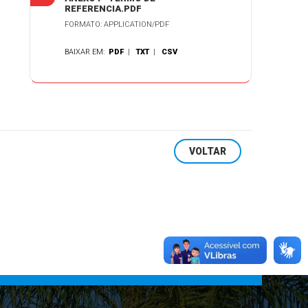
REFERENCIA.PDF
FORMATO: APPLICATION/PDF
BAIXAR EM:
PDF
|
TXT
|
CSV
VOLTAR