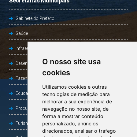
Secretarias Municipais
Gabinete do Prefeito
Saúde
Infraestrutura, Agricultura e Meio Ambiente
O nosso site usa
Desenvolvimento Social
cookies
Fazenda e Desenvolvimento Econômico
Utilizamos cookies e outras
Educação
tecnologias de medição para
melhorar a sua experiência de
Procuradoria Geral do Município
navegação no nosso site, de
forma a mostrar conteúdo
personalizado, anúncios
Turismo, Desporto e Cultura
direcionados, analisar o tráfego