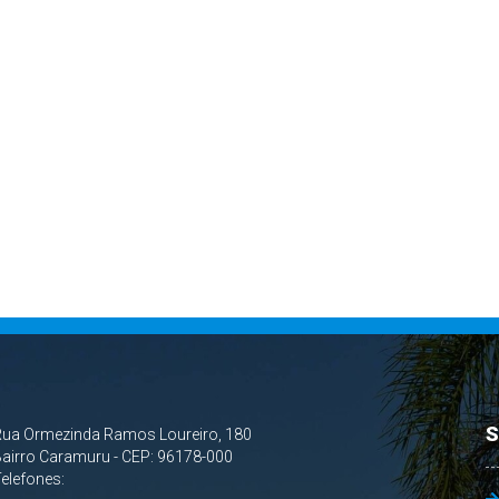
S
Rua Ormezinda Ramos Loureiro, 180
airro Caramuru - CEP: 96178-000
Telefones: