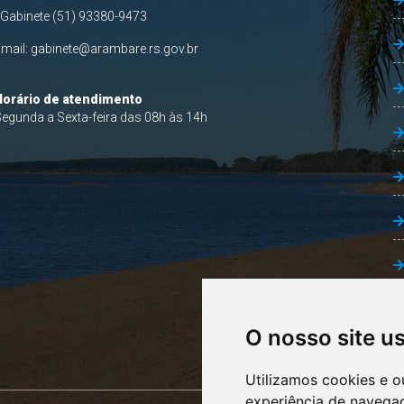
 Gabinete (51) 93380-9473
Email:
gabinete@arambare.rs.gov.br
Horário de atendimento
egunda a Sexta-feira das 08h às 14h
O nosso site u
Utilizamos cookies e o
experiência de navega