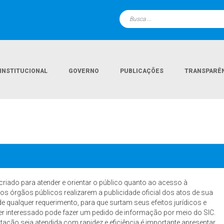
INSTITUCIONAL
GOVERNO
PUBLICAÇÕES
TRANSPARÊ
riado para atender e orientar o público quanto ao acesso à
os órgãos públicos realizarem a publicidade oficial dos atos de sua
e qualquer requerimento, para que surtam seus efeitos jurídicos e
uer interessado pode fazer um pedido de informação por meio do SIC.
icitação seja atendida com rapidez e eficiência é importante apresentar