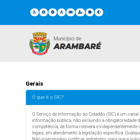
Município de
ARAMBARÉ
FAQ
Gerais
O que é o SIC?
O Serviço de Informação ao Cidadão (SIC) é um canal c
informação pública, não excluindo a obrigatoriedade d
competência, de forma rotineira e independentemente d
legais, em atendimento à legislação específica. Qualq
Não é necessário justificar, entretanto, para que a sol