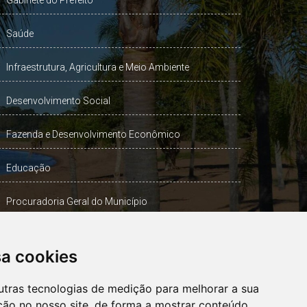
Gabinete do Prefeito
Saúde
Infraestrutura, Agricultura e Meio Ambiente
Desenvolvimento Social
Fazenda e Desenvolvimento Econômico
Educação
Procuradoria Geral do Município
Turismo, Desporto e Cultura
sa cookies
Gabinete Vice-Prefeito
utras tecnologias de medição para melhorar a sua
ção no nosso site, de forma a mostrar conteúdo