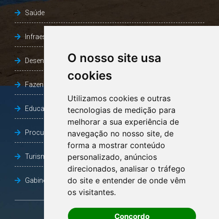
Saúde
Infraestrutura, Agricultura e Meio Ambiente
O nosso site usa
Desenvolvimento Social
cookies
Fazenda e Desenvolvimento Econômico
Utilizamos cookies e outras
Educação
tecnologias de medição para
melhorar a sua experiência de
Procuradoria Geral do Município
navegação no nosso site, de
forma a mostrar conteúdo
personalizado, anúncios
Turismo, Desporto e Cultura
direcionados, analisar o tráfego
do site e entender de onde vêm
Gabinete Vice-Prefeito
os visitantes.
Concordo