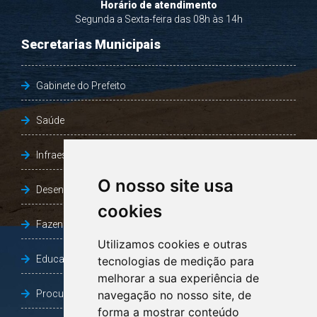
Horário de atendimento
Segunda a Sexta-feira das 08h às 14h
Secretarias Municipais
Gabinete do Prefeito
Saúde
Infraestrutura, Agricultura e Meio Ambiente
O nosso site usa
Desenvolvimento Social
cookies
Fazenda e Desenvolvimento Econômico
Utilizamos cookies e outras
Educação
tecnologias de medição para
melhorar a sua experiência de
Procuradoria Geral do Município
navegação no nosso site, de
forma a mostrar conteúdo