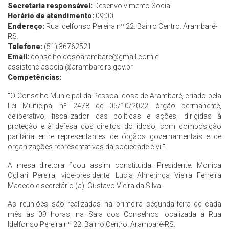
Secretaria responsável:
Desenvolvimento Social
Horário de atendimento:
09:00
Endereço:
Rua Idelfonso Pereira nº 22. Bairro Centro. Arambaré-
RS.
Telefone:
(51) 36762521
Email:
conselhoidosoarambare@gmail.com
e
assistenciasocial@arambare.rs.gov.br
Competências:
“O Conselho Municipal da Pessoa Idosa de Arambaré, criado pela
Lei Municipal nº 2478 de 05/10/2022, órgão permanente,
deliberativo, fiscalizador das políticas e ações, dirigidas à
proteção e à defesa dos direitos do idoso, com composição
paritária entre representantes de órgãos governamentais e de
organizações representativas da sociedade civil”.
A mesa diretora ficou assim constituída: Presidente: Monica
Ogliari Pereira, vice-presidente: Lucia Almerinda Vieira Ferreira
Macedo e secretário (a): Gustavo Vieira da Silva.
As reuniões são realizadas na primeira segunda-feira de cada
mês às 09 horas, na Sala dos Conselhos localizada à Rua
Idelfonso Pereira nº 22. Bairro Centro. Arambaré-RS.