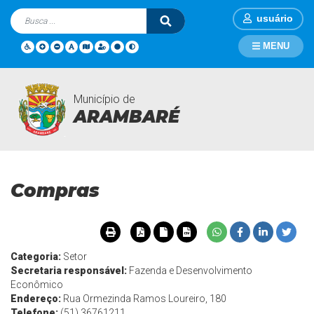
usuário
MENU
Município de
Departamentos
Página Inicial
Departamentos
Compras
ARAMBARÉ
Compras
Categoria:
Setor
Secretaria responsável:
Fazenda e Desenvolvimento
Econômico
Endereço:
Rua Ormezinda Ramos Loureiro, 180
Telefone:
(51) 36761211