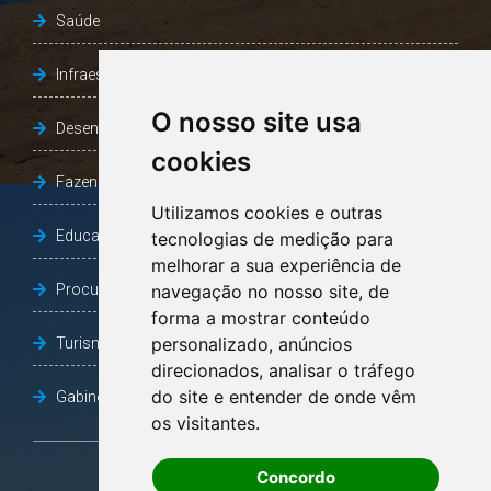
Saúde
Infraestrutura, Agricultura e Meio Ambiente
O nosso site usa
Desenvolvimento Social
cookies
Fazenda e Desenvolvimento Econômico
Utilizamos cookies e outras
Educação
tecnologias de medição para
melhorar a sua experiência de
Procuradoria Geral do Município
navegação no nosso site, de
forma a mostrar conteúdo
personalizado, anúncios
Turismo, Desporto e Cultura
direcionados, analisar o tráfego
do site e entender de onde vêm
Gabinete Vice-Prefeito
os visitantes.
Concordo
OUVIDORIA